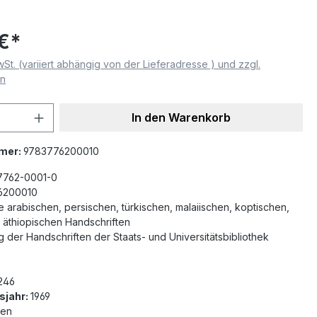
€*
wSt. (variiert abhängig von der Lieferadresse ) und zzgl.
en
 Anzahl: Gib den gewünschten Wert ein 
In den Warenkorb
mer:
9783776200010
7762-0001-0
6200010
e arabischen, persischen, türkischen, malaiischen, koptischen,
 äthiopischen Handschriften
g der Handschriften der Staats- und Universitätsbibliothek
 246
sjahr:
1969
nen