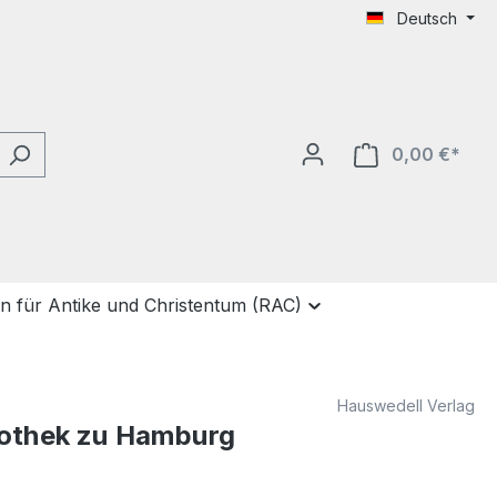
Deutsch
0,00 €*
Ware
on für Antike und Christentum (RAC)
Hauswedell Verlag
liothek zu Hamburg