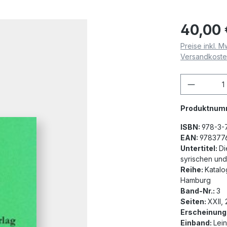
40,00 
Preise inkl. M
Versandkost
Produkt
Produktnum
ISBN:
978-3-
EAN:
978377
Untertitel:
Di
syrischen und
Reihe:
Katalo
Hamburg
Band-Nr.:
3
Seiten:
XXII,
Erscheinung
Einband:
Lei