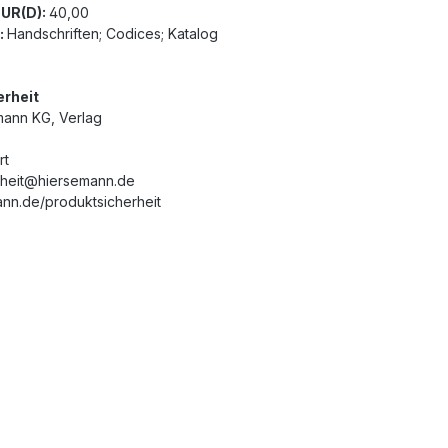
EUR(D):
40,00
:
Handschriften; Codices; Katalog
erheit
mann KG, Verlag
rt
rheit@hiersemann.de
nn.de/produktsicherheit