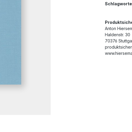
Schlagworte
Produktsich
Anton Hierse
Haldenstr. 30
70376 Stuttga
produktsiche
www.hiersema