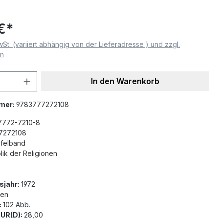
€*
wSt. (variiert abhängig von der Lieferadresse ) und zzgl.
en
 Anzahl: Gib den gewünschten Wert ein 
In den Warenkorb
mer:
9783777272108
7772-7210-8
7272108
felband
ik der Religionen
sjahr:
1972
nen
:
102 Abb.
EUR(D):
28,00