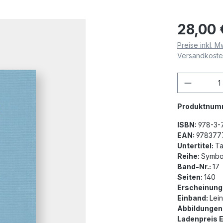
28,00 
Preise inkl. M
Versandkost
Produkt
Produktnum
ISBN:
978-3-
EAN:
978377
Untertitel:
Ta
Reihe:
Symbol
Band-Nr.:
17
Seiten:
140
Erscheinung
Einband:
Lei
Abbildungen
Ladenpreis 