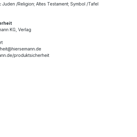
:
Juden /Religion; Altes Testament; Symbol /Tafel
erheit
mann KG, Verlag
rt
rheit@hiersemann.de
nn.de/produktsicherheit